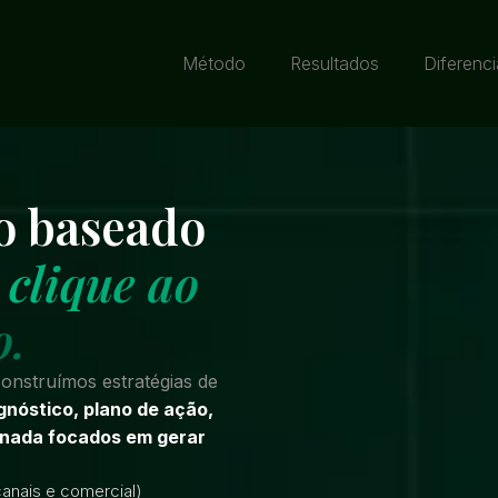
Método
Resultados
Diferenci
o baseado
 clique ao
o.
onstruímos estratégias de
gnóstico, plano de ação,
linada focados em gerar
anais e comercial)